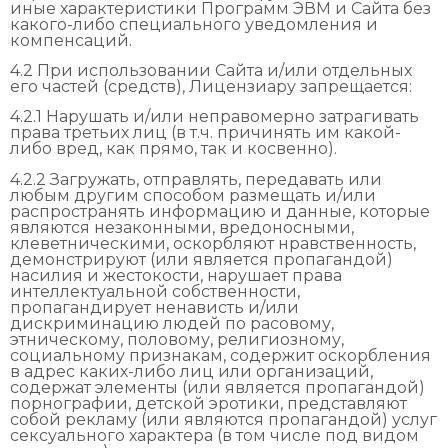
иные характеристики Программ ЭВМ и Сайта без
какого-либо специального уведомления и
компенсаций.
4.2 При использовании Сайта и/или отдельных
его частей (средств), Лицензиару запрещается:
4.2.1 Нарушать и/или неправомерно затрагивать
права третьих лиц (в т.ч. причинять им какой-
либо вред, как прямо, так и косвенно).
4.2.2 Загружать, отправлять, передавать или
любым другим способом размещать и/или
распространять информацию и данные, которые
являются незаконными, вредоносными,
клеветническими, оскорбляют нравственность,
демонстрируют (или является пропагандой)
насилия и жестокости, нарушает права
интеллектуальной собственности,
пропагандирует ненависть и/или
дискриминацию людей по расовому,
этническому, половому, религиозному,
социальному признакам, содержит оскорбления
в адрес каких-либо лиц или организаций,
содержат элементы (или является пропагандой)
порнографии, детской эротики, представляют
собой рекламу (или являются пропагандой) услуг
сексуального характера (в том числе под видом